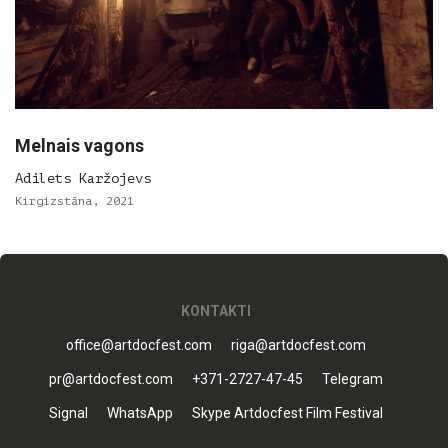
Melnais vagons
Adilets Karžojevs
Kirgizstāna, 2021
KONTAKTI
office@artdocfest.com
riga@artdocfest.com
pr@artdocfest.com
+371-2727-47-45
Telegram
Signal
WhatsApp
Skype Artdocfest Film Festival