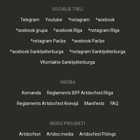
SOCIĀLIE TĪKLI
Telegram
Youtube
*nstagram
*acebook
*acebook grupa
*acebook Rīga
*nstagram Rīga
*nstagram Parīze
*acebook Parīze
*acebook Sanktpēterburga
*nstagram Sanktpēterburga
VKontakte Sanktpēterburga
VADĪBA
Komanda
Reglaments IDFF Artdocfest/Riga
Reglaments Artdocfest Krievijā
Manifests
FAQ
MŪSU PROJEKTI
Artdocfest
Artdoc.media
Artdocfest Pičings