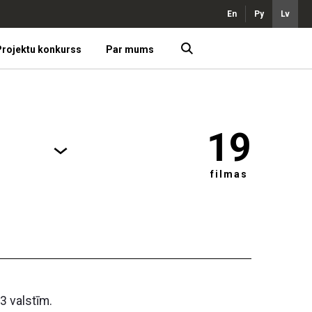
En
Ру
Lv
rojektu konkurss
Par mums
19
filmas
3 valstīm.