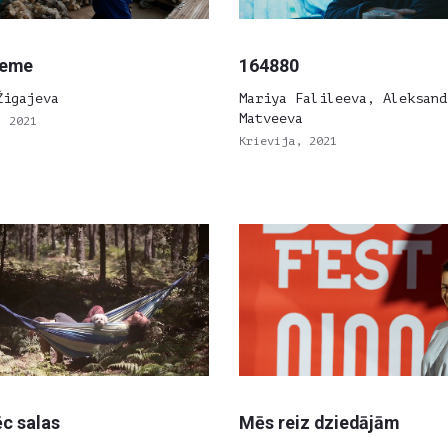
zeme
164880
Žigajeva
Mariya Falileeva, Aleksand
Matveeva
, 2021
Krievija, 2021
ēc salas
Mēs reiz dziedājām