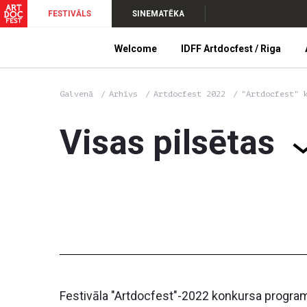
FESTIVĀLS
SINEMATĒKA
Welcome
IDFF Artdocfest / Riga
Galvenā
Arhīvs
Artdocfest 2022
"Artdocfest" 
Visas pilsētas
Festivāla "Artdocfest"-2022 konkursa programma