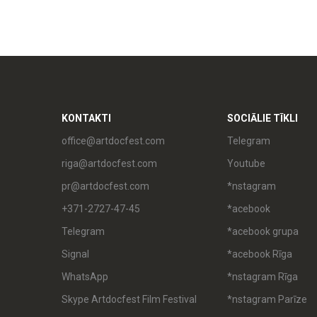
KONTAKTI
SOCIĀLIE TĪKLI
office@artdocfest.com
Telegram
riga@artdocfest.com
Youtube
pr@artdocfest.com
*nstagram
+371-2727-47-45
*acebook
Telegram
*acebook grupa
Signal
*acebook Rīga
WhatsApp
*nstagram Rīga
Skype Artdocfest Film Festival
*nstagram Parīze