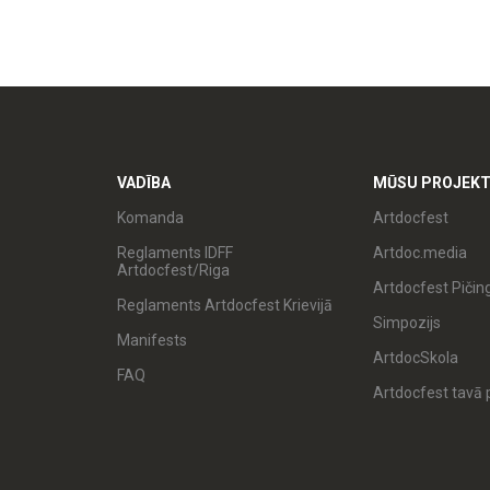
VADĪBA
MŪSU PROJEKT
Komanda
Artdocfest
Reglaments IDFF
Artdoc.media
Artdocfest/Riga
Artdocfest Pičin
Reglaments Artdocfest Krievijā
Simpozijs
Manifests
ArtdocSkola
FAQ
Artdocfest tavā p