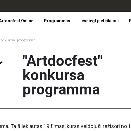
Artdocfest Online
Programmas
Iesniegt pieteikumu
P
konkursa programma
"Artdocfest"
konkursa
programma
. Tajā iekļautas 19 filmas, kuras veidojuši režisori no 1