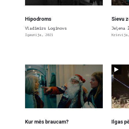
Hipodroms
Sievu 
Vladimirs Loginovs
Jeļena 
Igaunija, 2021
Krievija
Kur mēs braucam?
Ilgas p