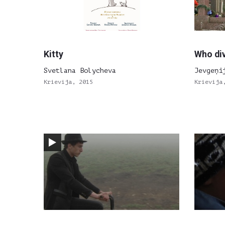
Kitty
Who di
Svetlana Bolycheva
Jevgeņi
Krievija, 2015
Krievija