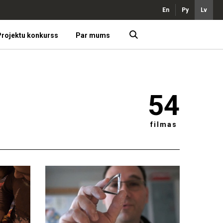
En
Ру
Lv
rojektu konkurss
Par mums
54
filmas