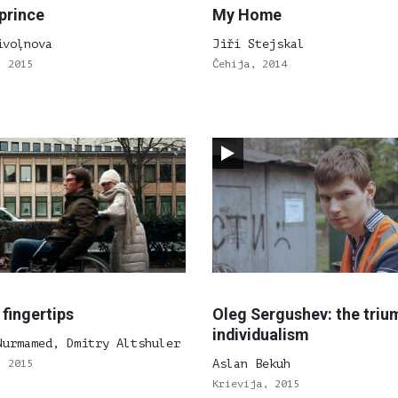
 prince
My Home
ivoļnova
Jiří Stejskal
, 2015
Čehija, 2014
 fingertips
Oleg Sergushev: the triu
individualism
Nurmamed, Dmitry Altshuler
, 2015
Aslan Bekuh
Krievija, 2015