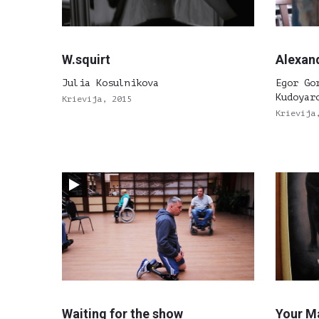
W.squirt
Alexan
Julia Kosulnikova
Egor Go
Kudoyar
Krievija, 2015
Krievija
Waiting for the show
Your M