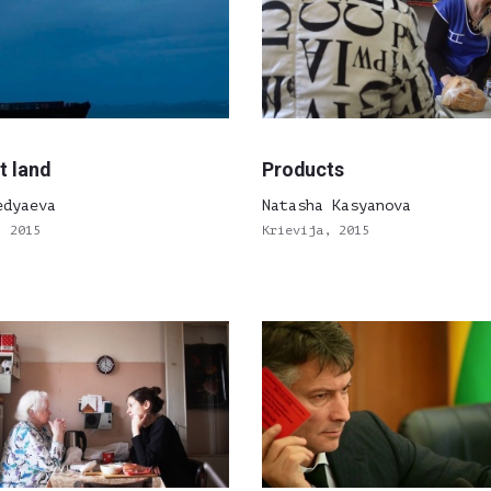
t land
Products
edyaeva
Natasha Kasyanova
, 2015
Krievija, 2015