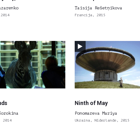
azarenko
Taisija Rešetņikova
 2014
Francija, 2015
nds
Ninth of May
Sorokina
Ponomareva Mariya
, 2014
Ukraina, Nīderlande, 2015