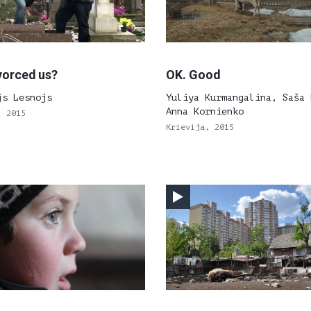
vorced us?
OK. Good
js Lesnojs
Yuliya Kurmangalina, Saša 
Anna Kornienko
, 2015
Krievija, 2015