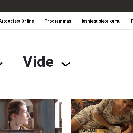
Artdocfest Online
Programmas
Iesniegt pieteikumu
P
Vide