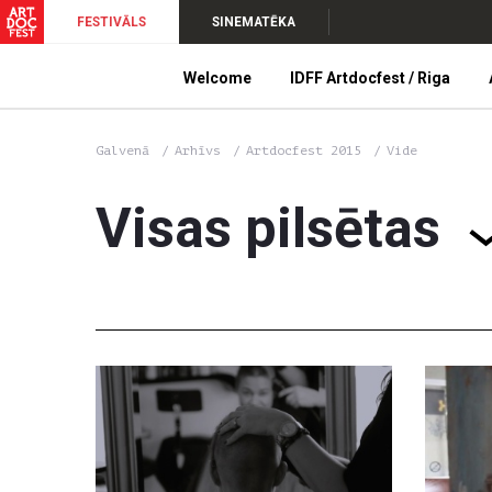
FESTIVĀLS
SINEMATĒKA
Welcome
IDFF Artdocfest / Riga
Galvenā
Arhīvs
Artdocfest 2015
Vide
Visas pilsētas