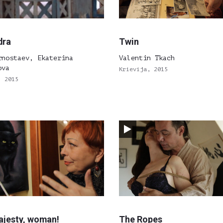
dra
Twin
rnostaev, Ekaterina
Valentin Tkach
ova
Krievija, 2015
, 2015
ajesty, woman!
The Ropes