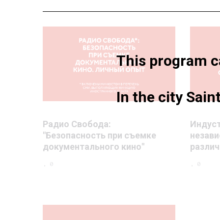
This program ca
In the city Sai
Радио Свобода:
Индус
"Безопасность при съемке
незави
документального кино"
различ
, 0
, 0