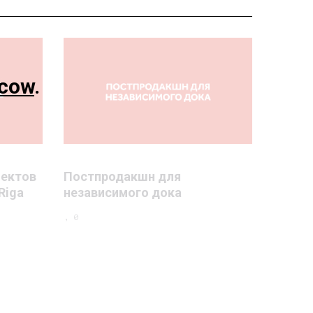
cow
.
оектов
Постпродакшн для
Riga
независимого дока
, 0