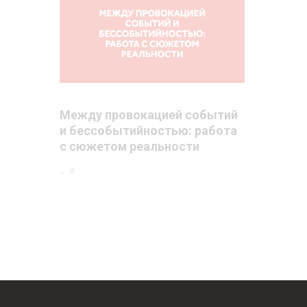
Между провокацией событий
и бессобытийностью: работа
с сюжетом реальности
, 0