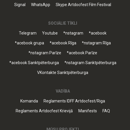
Signal
WhatsApp
Skype Artdocfest Film Festival
SOCIĀLIE TĪKLI
Telegram
Youtube
*nstagram
*acebook
*acebook grupa
*acebook Rīga
*nstagram Rīga
*nstagram Parīze
*acebook Parīze
*acebook Sanktpēterburga
*nstagram Sanktpēterburga
VKontakte Sanktpēterburga
VADĪBA
Komanda
Reglaments IDFF Artdocfest/Riga
Reglaments Artdocfest Krievijā
Manifests
FAQ
MŪSU PROJEKTI