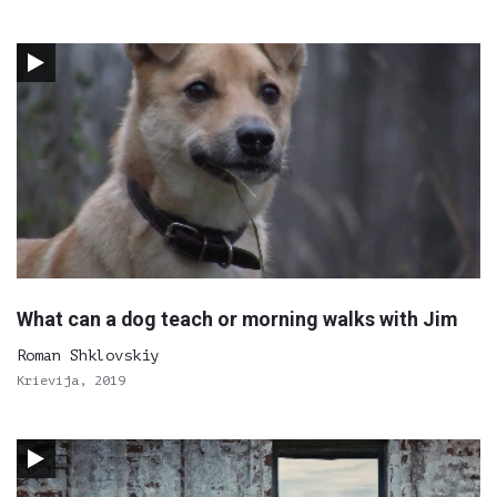
What can a dog teach or morning walks with Jim
Roman Shklovskiy
Krievija, 2019