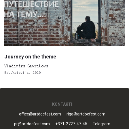
Journey on the theme
Vladimirs Gavrilovs
Baltkrievija, 2020
KONTAKTI
office@artdocfest.com
riga@artdocfest.com
pr@artdocfest.com
+371-2727-47-45
Telegram