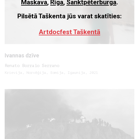
Maskava
,
Rīga
,
Sanktpēterburga
.
Pilsētā Taškenta jūs varat skatīties:
Artdocfest Taškentā
Ivannas dzīve
Renato Borraio Serrano
Krievija, Norvēģija, Somija, Igaunija, 2021