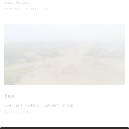
Saša Kulaka
Francija, Gruzija, 2022
Sala
Svetlana Rodina, Laurent Stoop
Šveice, 2021