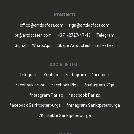
KONTAKTI
office@artdocfest.com
riga@artdocfest.com
pr@artdocfest.com
+371-2727-47-45
Telegram
Signal
WhatsApp
Skype Artdocfest Film Festival
SOCIĀLIE TĪKLI
Telegram
Youtube
*nstagram
*acebook
*acebook grupa
*acebook Rīga
*nstagram Rīga
*nstagram Parīze
*acebook Parīze
*acebook Sanktpēterburga
*nstagram Sanktpēterburga
VKontakte Sanktpēterburga