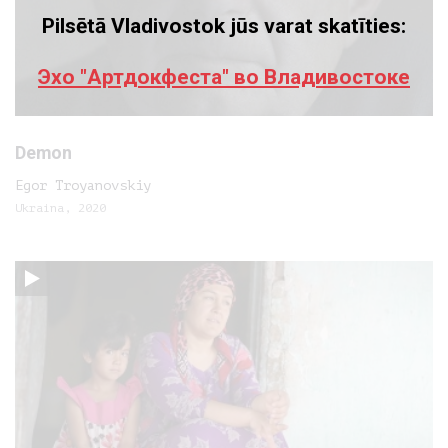
Pilsētā Vladivostok jūs varat skatīties:
Эхо "Артдокфеста" во Владивостоке
Demon
Egor Troyanovskiy
Ukraina, 2020