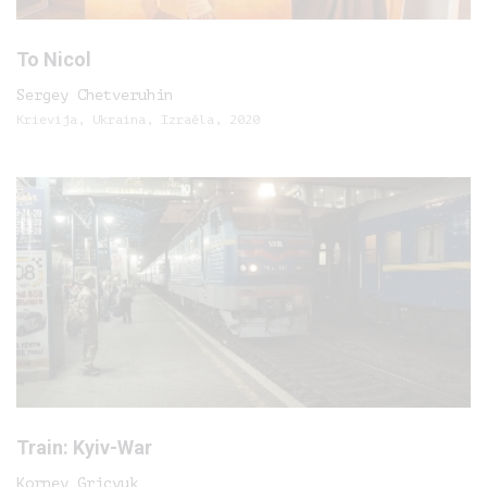
To Nicol
Sergey Chetveruhin
Krievija, Ukraina, Izraēla, 2020
Train: Kyiv-War
Korney Gricyuk