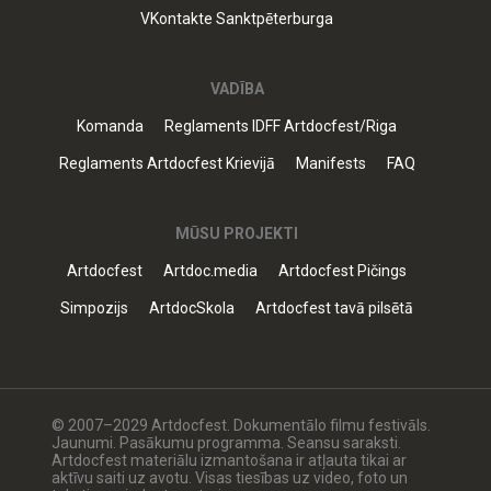
VKontakte Sanktpēterburga
VADĪBA
Komanda
Reglaments IDFF Artdocfest/Riga
Reglaments Artdocfest Krievijā
Manifests
FAQ
MŪSU PROJEKTI
Artdocfest
Artdoc.media
Artdocfest Pičings
Simpozijs
ArtdocSkola
Artdocfest tavā pilsētā
© 2007–2029 Artdocfest. Dokumentālo filmu festivāls.
Jaunumi. Pasākumu programma. Seansu saraksti.
Artdocfest materiālu izmantošana ir atļauta tikai ar
aktīvu saiti uz avotu. Visas tiesības uz video, foto un