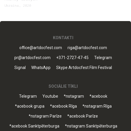
Ukraina, 2020
KONTAKTI
office@artdocfest.com
riga@artdocfest.com
pr@artdocfest.com
+371-2727-47-45
Telegram
Signal
WhatsApp
Skype Artdocfest Film Festival
SOCIĀLIE TĪKLI
Telegram
Youtube
*nstagram
*acebook
*acebook grupa
*acebook Rīga
*nstagram Rīga
*nstagram Parīze
*acebook Parīze
*acebook Sanktpēterburga
*nstagram Sanktpēterburga