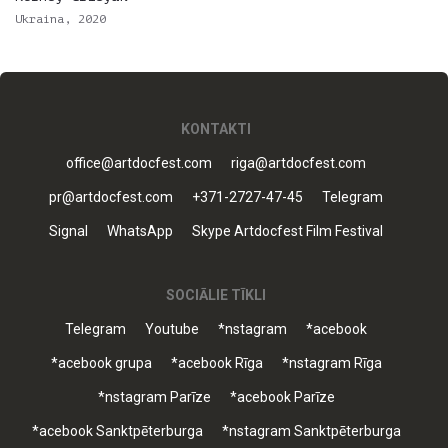
Ukraina, 2020
KONTAKTI
office@artdocfest.com
riga@artdocfest.com
pr@artdocfest.com
+371-2727-47-45
Telegram
Signal
WhatsApp
Skype Artdocfest Film Festival
SOCIĀLIE TĪKLI
Telegram
Youtube
*nstagram
*acebook
*acebook grupa
*acebook Rīga
*nstagram Rīga
*nstagram Parīze
*acebook Parīze
*acebook Sanktpēterburga
*nstagram Sanktpēterburga