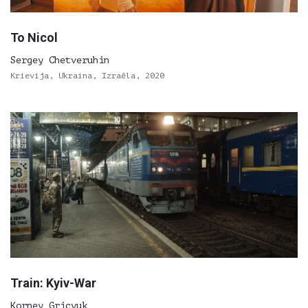
To Nicol
Sergey Chetveruhin
Krievija, Ukraina, Izraēla, 2020
Train: Kyiv-War
Korney Gricyuk