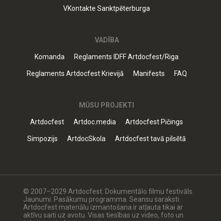
VKontakte Sanktpēterburga
VADĪBA
Komanda
Reglaments IDFF Artdocfest/Riga
Reglaments Artdocfest Krievijā
Manifests
FAQ
MŪSU PROJEKTI
Artdocfest
Artdoc.media
Artdocfest Pičings
Simpozijs
ArtdocSkola
Artdocfest tavā pilsētā
© 2007–2029 Artdocfest. Dokumentālo filmu festivāls.
Jaunumi. Pasākumu programma. Seansu saraksti.
Artdocfest materiālu izmantošana ir atļauta tikai ar
aktīvu saiti uz avotu. Visas tiesības uz video, foto un