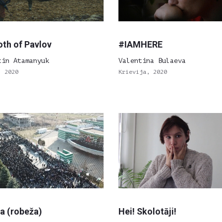
h of Pavlov
#IAMHERE
tin Atamanyuk
Valentina Bulaeva
, 2020
Krievija, 2020
a (robeža)
Hei! Skolotāji!