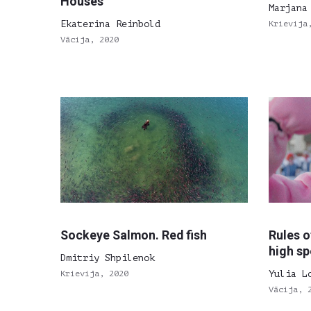
Houses
Marjana
Ekaterina Reinbold
Krievija
Vācija, 2020
Sockeye Salmon. Red fish
Rules o
high s
Dmitriy Shpilenok
Krievija, 2020
Yulia L
Vācija, 