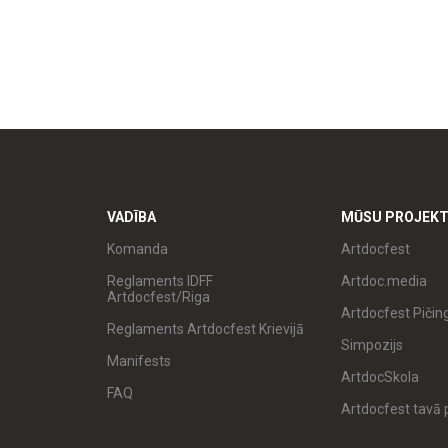
VADĪBA
MŪSU PROJEKT
Komanda
Artdocfest
Reglaments IDFF
Artdoc.media
Artdocfest/Riga
Artdocfest Pičin
Reglaments Artdocfest Krievijā
Simpozijs
Manifests
ArtdocSkola
FAQ
Artdocfest tavā p