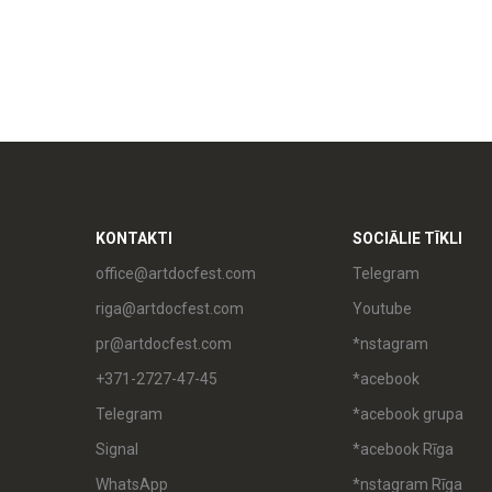
KONTAKTI
SOCIĀLIE TĪKLI
office@artdocfest.com
Telegram
riga@artdocfest.com
Youtube
pr@artdocfest.com
*nstagram
+371-2727-47-45
*acebook
Telegram
*acebook grupa
Signal
*acebook Rīga
WhatsApp
*nstagram Rīga