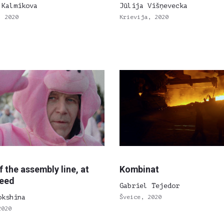
 Kalmikova
Jūlija Višņevecka
, 2020
Krievija, 2020
f the assembly line, at
Kombinat
peed
Gabriel Tejedor
okshina
Šveice, 2020
2020