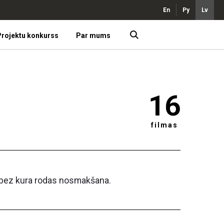
En
Ру
Lv
rojektu konkurss
Par mums
16
filmas
, bez kura rodas nosmakšana.